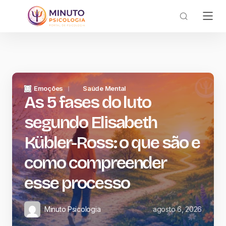
Emoções
Saúde Mental
As 5 fases do luto
segundo Elisabeth
Kübler-Ross: o que são e
como compreender
esse processo
Minuto Psicologia
agosto 6, 2026